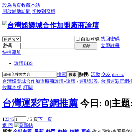
設為首頁
收藏本站
開啟輔助訪問
切換到窄版
找回密碼
自動登錄
密碼
立即註冊
登錄
快捷導航
論壇
BBS
搜索
熱搜:
活動
交友
discuz
搜索
台灣娛樂城合作加盟廠商論壇
»
論壇
›
運動彩券
›
台灣運彩官網
收藏本版
|
訂閱
台灣運彩官網推薦
今日:
0
|
主題
1
2
3
4
5
/ 5 頁
下一頁
返 回
新窗
全部主題
最新
熱門
熱帖
精華
更多
作者
回復/查看
最後