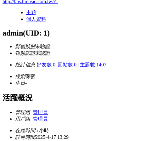
http://bbs.hmusic.com.tw/?1
主題
個人資料
admin
(UID: 1)
郵箱狀態
未驗證
視頻認證
未認證
統計信息
好友數 0
|
回帖數 0
|
主題數 1407
性別
保密
生日
-
活躍概況
管理組
管理員
用戶組
管理員
在線時間
5 小時
註冊時間
2025-4-17 13:29