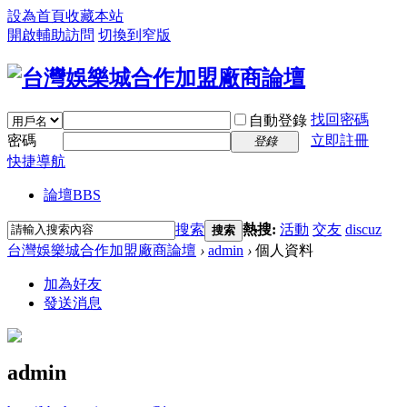
設為首頁
收藏本站
開啟輔助訪問
切換到窄版
找回密碼
自動登錄
密碼
立即註冊
登錄
快捷導航
論壇
BBS
搜索
熱搜:
活動
交友
discuz
搜索
台灣娛樂城合作加盟廠商論壇
›
admin
›
個人資料
加為好友
發送消息
admin