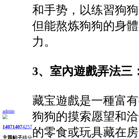
和手势，以练習狗狗
但能熬炼狗狗的身體
力。
3、室內遊戲弄法三
藏宝遊戲是一種富有
admin
狗狗的摸索愿望和洽
1407
1407
4257
的零食或玩具藏在房
主題
帖子
積分