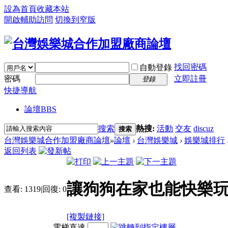
設為首頁
收藏本站
開啟輔助訪問
切換到窄版
找回密碼
自動登錄
密碼
立即註冊
登錄
快捷導航
論壇
BBS
搜索
熱搜:
活動
交友
discuz
搜索
台灣娛樂城合作加盟廠商論壇
»
論壇
›
台灣娛樂城
›
娛樂城排行
返回列表
讓狗狗在家也能快樂玩
查看:
1319
|
回復:
0
[複製鏈接]
電梯直達