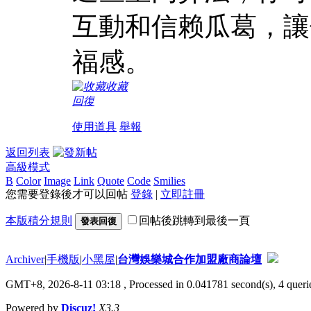
互動和信赖瓜葛，讓
福感。
收藏
回復
使用道具
舉報
返回列表
高級模式
B
Color
Image
Link
Quote
Code
Smilies
您需要登錄後才可以回帖
登錄
|
立即註冊
本版積分規則
回帖後跳轉到最後一頁
發表回復
Archiver
|
手機版
|
小黑屋
|
台灣娛樂城合作加盟廠商論壇
GMT+8, 2026-8-11 03:18
, Processed in 0.041781 second(s), 4 querie
Powered by
Discuz!
X3.3