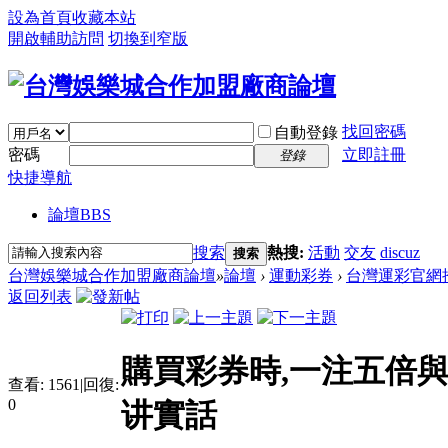
設為首頁
收藏本站
開啟輔助訪問
切換到窄版
找回密碼
自動登錄
密碼
立即註冊
登錄
快捷導航
論壇
BBS
搜索
熱搜:
活動
交友
discuz
搜索
台灣娛樂城合作加盟廠商論壇
»
論壇
›
運動彩券
›
台灣運彩官網
返回列表
購買彩券時,一注五倍
查看:
1561
|
回復:
0
讲實話