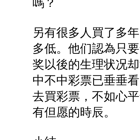
嗎？
另有很多人買了多年
多低。他们認為只要
奖以後的生理状况却
中不中彩票已垂垂看
去買彩票，不如心平
有但愿的時辰。