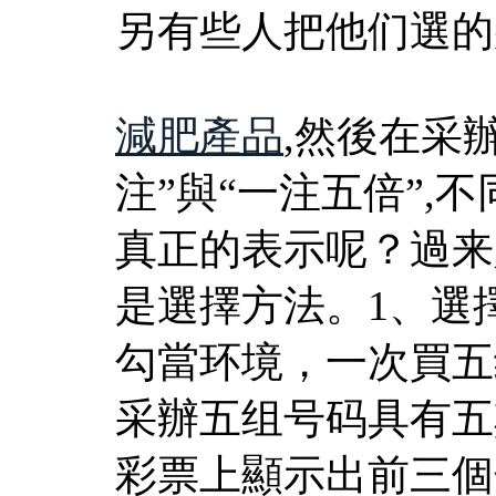
另有些人把他们選的
減肥產品
,然後在采
注”與“一注五倍”,
真正的表示呢？過来
是選擇方法。1、選
勾當环境，一次買五
采辦五组号码具有五
彩票上顯示出前三個