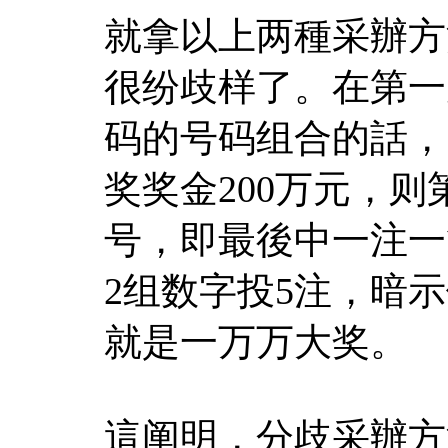
就拿以上两種采辦方
很纷歧样了。在第一
码的号码组合的話，
奖奖金200万元，
号，即最後中一注一
2组数字投5注，暗
就是一万万大奖。
這阐明，分歧采辦方