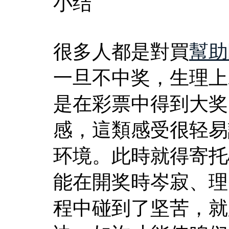
小结
很多人都是對買
幫助
一旦不中奖，生理上
是在彩票中得到大奖
感，這類感受很轻易
环境。此時就得寄托
能在開奖時岑寂、理
程中碰到了坚苦，就