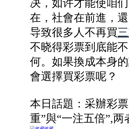
决，如许才能使咱们
在，社會在前進，還
导致很多人不再買
三
不晓得彩票到底能不
何。如果換成本身的
會選擇買彩票呢？
本日話題：采辦彩票
重”與“一注五倍”,
收藏