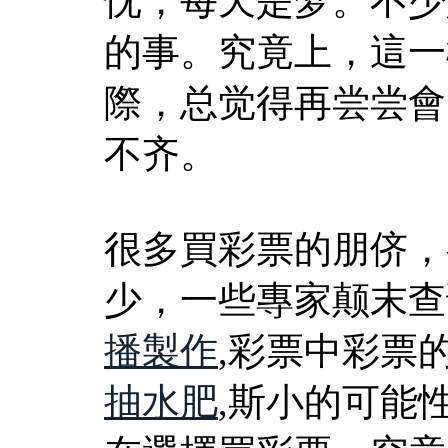
忱，每天是梦。不少
的事。究竟上，這一
際，总觉得再尝尝會
不齐。
很多買彩票的朋侪，
少，一些專家颠末查
播製作
,彩票中彩票
抽水肥
,斯小的可能