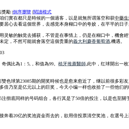
|
倒序瀏覽
|
閱讀模式
咱们實在都只是時候的一個過客，以是就無所谓落空和获
中藥生
要居心去看這個世界，去感觉本身糊口中的夸姣，在平平的日子
用灵敏的触觉去捕获，不管是在事情上，仍是在糊口中，機會經
未定，不然可能就會落空這個贵重的
義大利麝香葡萄酒
,機遇。
03
奇偶比為1：5,，和值為99。
植牙推薦醫師
,此中，红球開出一枚重
福彩雙色球第23085期的開奖時候也是愈来愈近了，继以前很多
多倍乃至是亿元以上的巨奖，今天小编一样也收拾了一些他们的
注彻底同样的号码组合，各行其是了50倍的投注，以是也至關于對
接奔着20亿的奖池資金而去的，欲用倍投票清空奖池，在選号