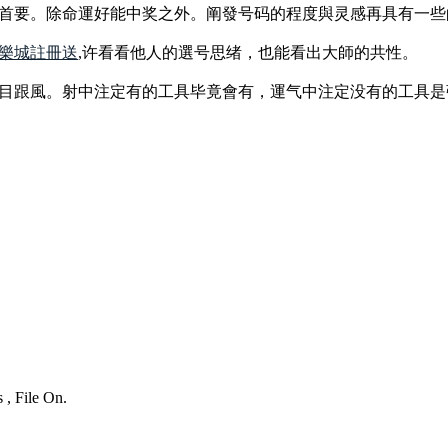
首要。除命運好能中奖之外。阐發号码的程度與灵感再具有一些
樂城註冊送
,许看看他人的選号思绪，也能看出大師的共性。
目跟風。射中注定有的工具毕竟會有，運气中注定没有的工具是
 , File On.