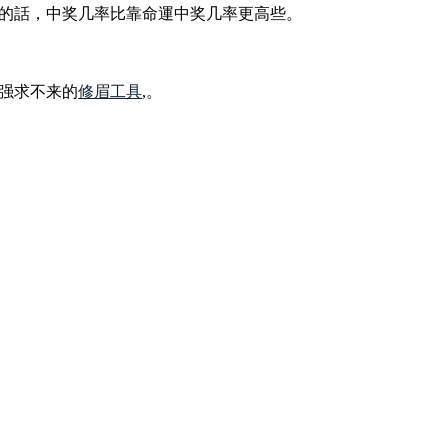
的話，中奖几率比靠命運中奖几率更高些。
强求不来的
修眉工具
,。