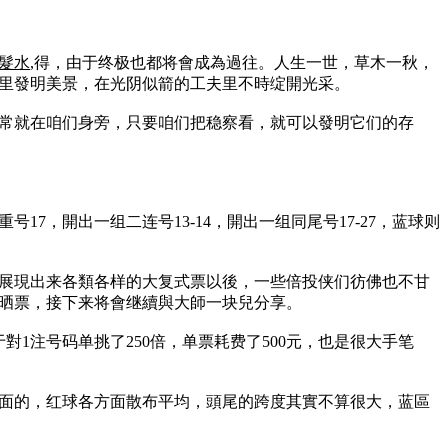
髮水
,得，由于终极也都将會成為過往。人生一世，草木一秋，
里發明美景，在光阴似箭的工夫里不時绽開光采。
常就在咱们身旁，只要咱们把稳察看，就可以發明它们的存
号17，開出一组二连号13-14，開出一组同尾号17-27，蓝球则
彩友展現出来各類各样的大复式票以後，一些倍投侠们彷佛也不甘
晒票，接下来将會继續與大師一块兒分享。
1注号码单挑了250倍，单票耗费了500元，也是很大手笔
上面的，红球各方面散布平均，頭尾的跨度其實不算很大，蓝區