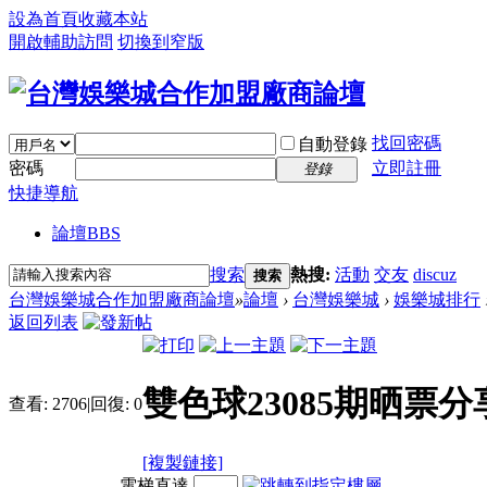
設為首頁
收藏本站
開啟輔助訪問
切換到窄版
找回密碼
自動登錄
密碼
立即註冊
登錄
快捷導航
論壇
BBS
搜索
熱搜:
活動
交友
discuz
搜索
台灣娛樂城合作加盟廠商論壇
»
論壇
›
台灣娛樂城
›
娛樂城排行
返回列表
雙色球23085期晒票
查看:
2706
|
回復:
0
[複製鏈接]
電梯直達