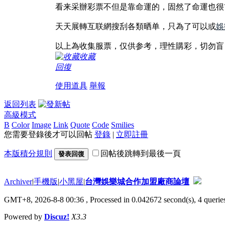
看来采辦彩票不但是靠命運的，固然了命運也很
天天展轉互联網搜刮各類晒单，只為了可以或
娛
以上為收集服票，仅供参考，理性購彩，切勿盲
收藏
回復
使用道具
舉報
返回列表
高級模式
B
Color
Image
Link
Quote
Code
Smilies
您需要登錄後才可以回帖
登錄
|
立即註冊
本版積分規則
回帖後跳轉到最後一頁
發表回復
Archiver
|
手機版
|
小黑屋
|
台灣娛樂城合作加盟廠商論壇
GMT+8, 2026-8-8 00:36
, Processed in 0.042672 second(s), 4 queries
Powered by
Discuz!
X3.3