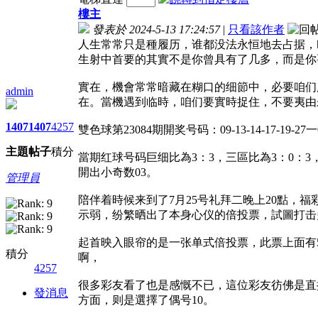
樓主
發表於 2024-5-13 17:24:57
|
只看該作者
人生常常只是種履历，谁都没法永恒地去占据，
生射中首要的其實不是你曾具有了几多，而是你
實在，機會常常暗藏在糊口的细節中，必要咱们
admin
在。當機遇到临時，咱们要實時捉住，不要夷由
1407
1407
4257
雙色球第23084期開奖号码：09-13-14-17-19-27一
主題
帖子
積分
當期红球号码巨细比為3：3，三區比為3：0：3，
開出小奇数03。
管理員
陪伴着時候来到了7月25号礼拜二晚上20點，
示弱，纷繁晒出了本身心仪的倍投票，試圖打击
起首映入眼帘的是一张单式倍投票，此票上面有5
積分
啊，
4257
很多彩友看了也是感慨不已，這位彩友彷佛是直
發消息
方面，则是選擇了偶号10。